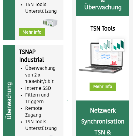
&
TSN Tools
Überwachung
Unterstützung
TSN Tools
Mehr Info
TSNAP
Industrial
Überwachung
von 2 x
100Mbit/Gbit
Überwachung
Mehr Info
Interne SSD
Filtern und
Triggern
Remote
Netzwerk
Zugang
Synchronisation
TSN Tools
Unterstützung
TSN &