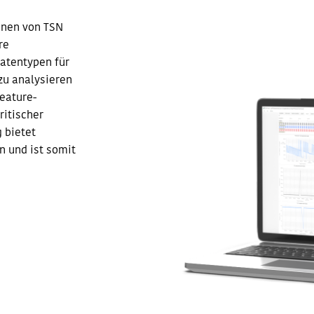
onen von TSN
re
Datentypen für
zu analysieren
Feature-
itischer
 bietet
n und ist somit