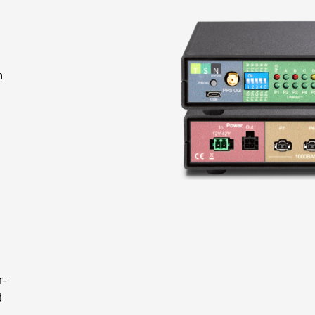
n
r-
d