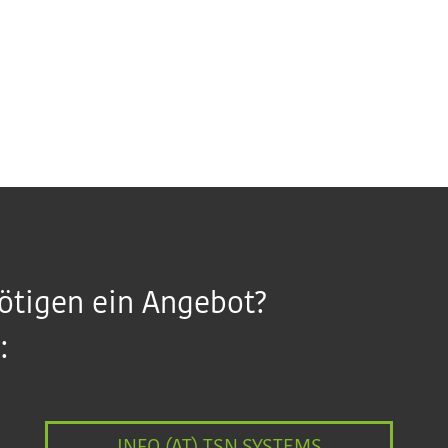
ötigen ein Angebot?
:
INFO (AT) TSN.SYSTEMS